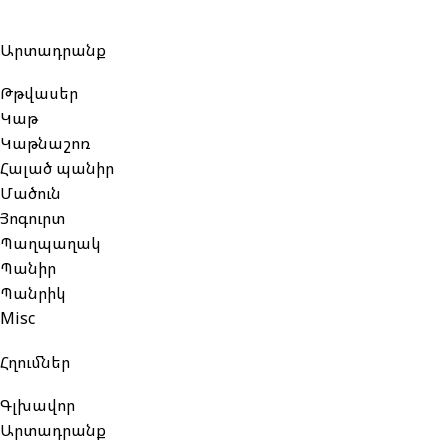
Արտադրանք
Թթվասեր
Կաթ
Կաթնաշոռ
Հալած պանիր
Մածուն
Յոգուրտ
Պաղպաղակ
Պանիր
Պանրիկ
Misc
Հղումներ
Գլխավոր
Արտադրանք