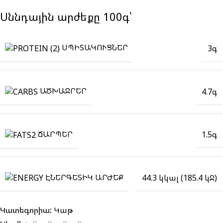
Սննդային արժեքը 100գ՝
ՍՊԻՏԱԿՈՒՑՆԵՐ
3գ
ԱԾԽԱՋՐԵՐ
4.7գ
ՃԱՐՊԵՐ
1.5գ
ԷՆԵՐԳԵՏԻԿ ԱՐԺԵՔ
44.3 կկալ (185.4 կՋ)
Կատեգորիա:
Կաթ