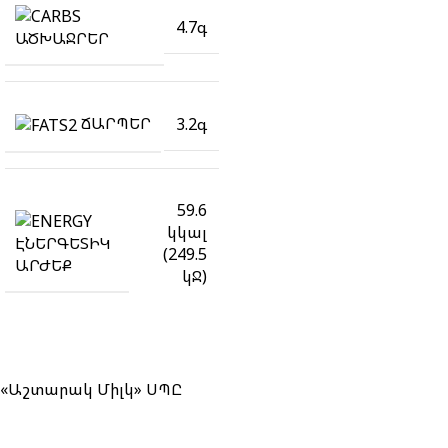
4.7գ
ԱԾԽԱՋՐԵՐ
ՃԱՐՊԵՐ
3.2գ
59.6
կկալ
ԷՆԵՐԳԵՏԻԿ
(249.5
ԱՐԺԵՔ
կՋ)
«Աշտարակ Միլկ» ՍՊԸ