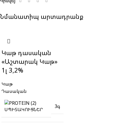
Կիսվել:
Նմանատիպ արտադրանք
Կաթ դասական
«Աշտարակ Կաթ»
1լ 3,2%
Կաթ
Դասական
3գ
ՍՊԻՏԱԿՈՒՑՆԵՐ