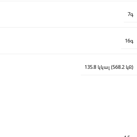
7գ
16գ
135.8 կկալ (568.2 կՋ)