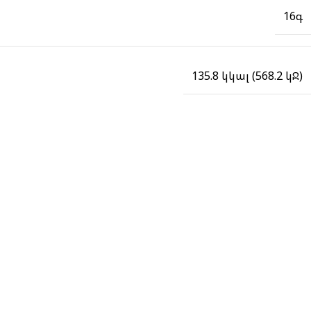
16գ
135.8 կկալ (568.2 կՋ)