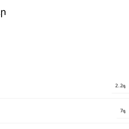
գր
2․2գ
7գ