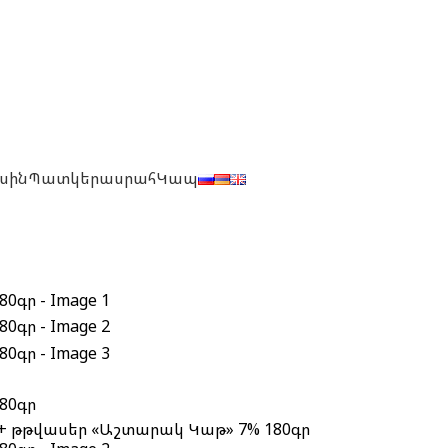
սին
Պատկերասրահ
Կապ
+ թթվասեր «Աշտարակ Կաթ» 7% 180գր