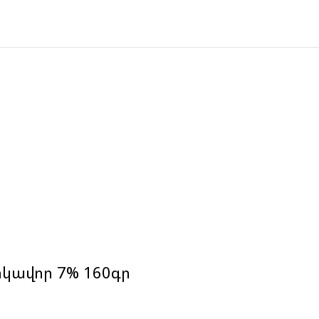
կավոր 7% 160գր