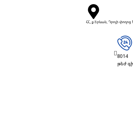
ՀՀ, ք.Երևան, Դրոյի փողոց 
8014
թեժ գ