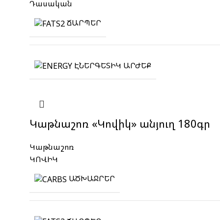
Դասական
ՃԱՐՊԵՐ
ԷՆԵՐԳԵՏԻԿ ԱՐԺԵՔ
Կաթնաշոռ «Կովիկ» անյուղ 180գր
Կաթնաշոռ
ԿՈՎԻԿ
ԱԾԽԱՋՐԵՐ