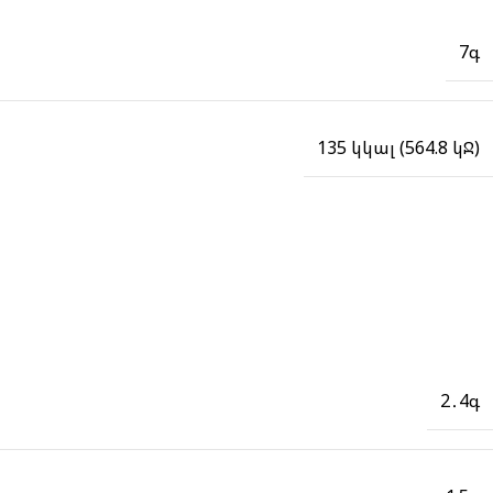
7գ
135 կկալ (564.8 կՋ)
2․4գ