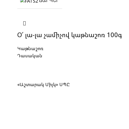
ՃԱՐՊԵՐ
Օ՜ լա-լա չամիչով կաթնաշոռ 100գ
Կաթնաշոռ
Դասական
«Աշտարակ Միլկ» ՍՊԸ