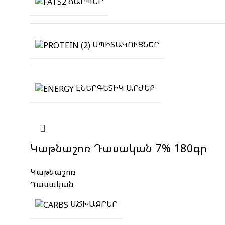
ՃԱՐՊԵՐ
ՍՊԻՏԱԿՈՒՑՆԵՐ
ԷՆԵՐԳԵՏԻԿ ԱՐԺԵՔ
Կաթնաշոռ Դասական 7% 180գր
Կաթնաշոռ
Դասական
ԱԾԽԱՋՐԵՐ