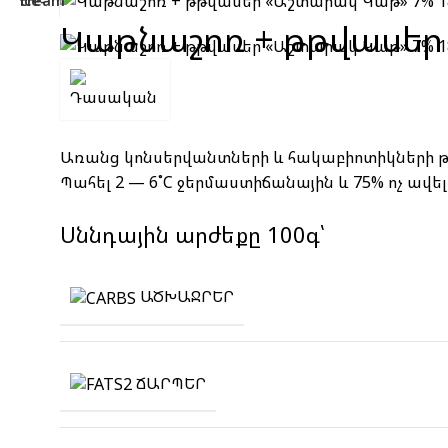
Կաթնաշոռ + թթվասեր
Առանց կոնսերվանտների և հակաբիոտիկների 
Պահել 2 — 6˚C ջերմաստիճանային և 75% ոչ ավ
Սննդային արժեքը 100գ՝
ԱԾԽԱՋՐԵՐ
ՃԱՐՊԵՐ