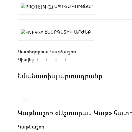
ՍՊԻՏԱԿՈՒՑՆԵՐ
ԷՆԵՐԳԵՏԻԿ ԱՐԺԵՔ
Կատեգորիա:
Կաթնաշոռ
Կիսվել:
Նմանատիպ արտադրանք
Կաթնաշոռ «Աշտարակ Կաթ» հատի
Կաթնաշոռ