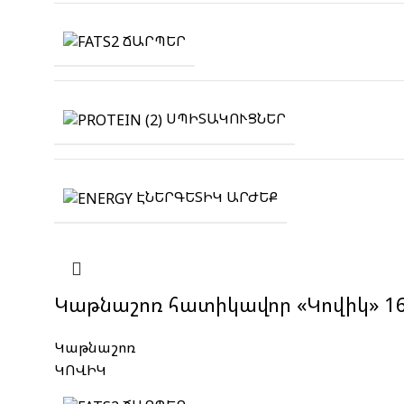
ՃԱՐՊԵՐ
ՍՊԻՏԱԿՈՒՑՆԵՐ
ԷՆԵՐԳԵՏԻԿ ԱՐԺԵՔ
Կաթնաշոռ հատիկավոր «Կովիկ» 16
Կաթնաշոռ
ԿՈՎԻԿ