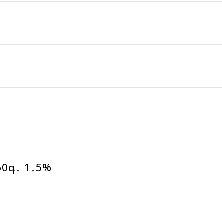
0գ․ 1․5%