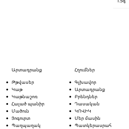
1.5գ
Արտադրանք
Հղումներ
Թթվասեր
Գլխավոր
Կաթ
Արտադրանք
Կաթնաշոռ
Բրենդներ
Հալած պանիր
Դասական
Մածուն
ԿՈՎԻԿ
Յոգուրտ
Մեր մասին
Պաղպաղակ
Պատկերասրահ