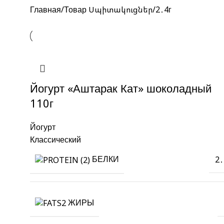
Главная
Товар Սպիտակուցներ
2․4г
Йогурт «Аштарак Кат» шоколадный
110г
Йогурт
Классический
БЕЛКИ
2․
ЖИРЫ