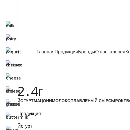
Главная
Продукция
Бренды
О нас
Галерея
К
2․4г
ЙОГУРТ
МАЦОНИ
МОЛОКО
ПЛАВЛЕНЫЙ СЫР
СЫРОК
ТВ
Продукция
Йогурт