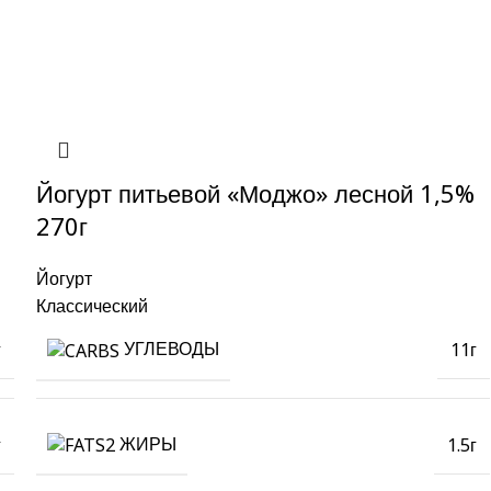
Йогурт питьевой «Моджо» лесной 1,5%
270г
Йогурт
Классический
УГЛЕВОДЫ
г
11г
ЖИРЫ
г
1.5г